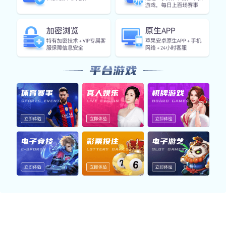
业收益对于俱乐部发展具有积极作用。因此，利物浦
决心留住他，是基于对整体利益及长远发展的深思熟
虑。
2、尤文图斯的新策略
面对无法签下阿利松的现实情况，尤文图斯开始调整
其引援策略。作为意甲传统强队，他们对提升球队实
力始终抱有强烈希望。然而，在当前转会窗口期内，
由于竞争加剧，他们必须寻找新的目标，以填补门将
位置上的空缺。
尤文图斯已经启动了多条引援线路，包括关注一些年
轻而有潜力的门将。这些年轻球员不仅能够为球队注
入新鲜血液，还能在经济上减轻俱乐部负担。同时，
通过合理培养这些年轻人才，也使得他们能够逐步成