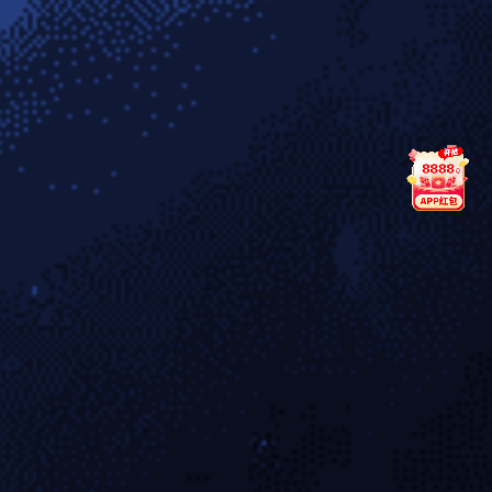
团结精神。这种归属感对于提升整个团队凝
及执教方式可能与那不勒斯传统有所偏离。
勒斯所面临的一些困难如薪资结构、引援政
能够融入那不勒斯独特文化将影响他的执教
加了解并认同那不勒斯精神内涵的伊达利诺
部的发展与稳定。
莱格里各自拥有不同特点和优势。从战术风
位候选人都展现出各自鲜明的一面。在当前
需要仔细斟酌，以便做出最符合未来发展需