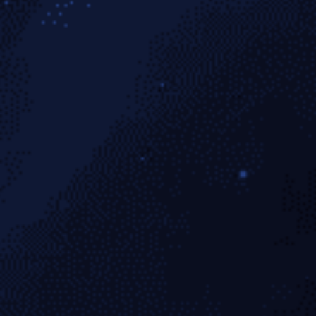
求的选择。
This decision will not only affect the team's 
long-term impact on the club's philosophy
主帅，希望他们都能带领这支充满潜力和激情的
彩绝伦的比赛！