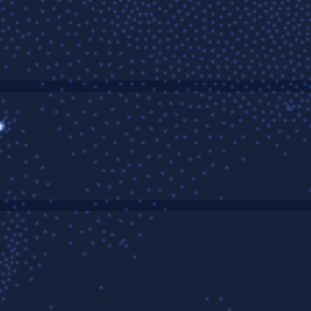
、专业数据、高清视频，
mk中国官网APP
与网页版为您提供便
APP下载
网页版入口
那不勒斯足球俱乐部在经历了一个动荡的赛季后
实现更好的成绩。目前，伊达利诺和阿莱格里两
格、历史成就、适应能力以及与球队文化的契合