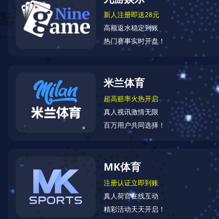
覆盖实时赛事
首页
/
体育报道
/ 正文