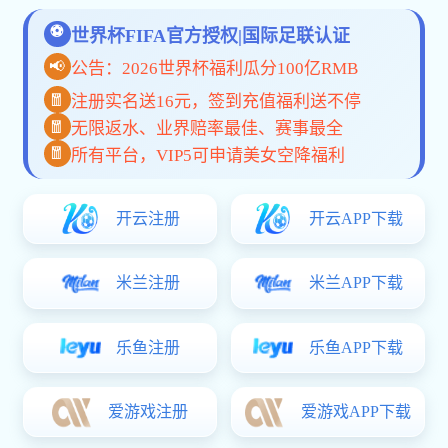
数据从这里开始
覆盖实时赛事、专业数据、高清视频，
mk中国官
网APP
与网页版为您提供便捷的体育服务。
APP下载
网页版入口
首页
/
体育报道
/ 正文
2026-06-19 07:15
48 次阅读
韦伯谈SGA罚球策略科比艾弗森同样场均