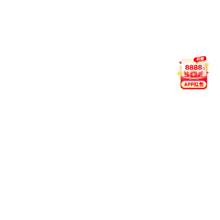
队。他们不仅仅是单纯依靠个人能力，而是通过战术
执行使整支球队受益。例如，当SGA通过造犯规得到
大量自由投篮时，他帮助队友缓解压力，提高整体进
攻效率。
至于科比与艾弗森，他们则通过自身出色表现激励全
队士气。当这些明星选手站上罰球线时，不仅是在争
取分数，更是在向全队传递一种求胜欲望。这种气氛
鼓舞着其他队友，让他们更加努力拼搏，以期共同达
成目标。
因此，可以说这三位运动员不仅仅是在追求个人荣
誉，更是将自己的成功转化为团队成功的重要推动
力。而正是这种良好的内外互动，使得他们在联盟中
留下深远影响，并成为后辈们学习的不竭源泉。