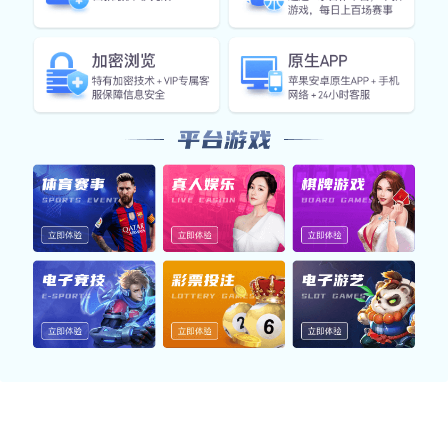
最后，SGA还展现了出色的心理素质。在面对关键时
刻时，他能够稳定情绪，将每一次罚球视为决定胜负
的重要环节。这种专注与自信，使他成为球队在紧张
局势下的重要得分点。
2、科比与艾弗森的风格
科比·布莱恩特与阿伦·艾弗森虽同样以高频率获得罚
球，但他们各自的方法却截然不同。科比凭借其卓越
的技术和丰富的经验，在造犯规方面表现得更加成
熟。他常常利用假动作诱使防守者失误，从而获得罰
球机会，其独特风格成为无数年轻运动员学习模仿的
榜样。
相比之下，艾弗森则以其灵活多变、迅猛如电的小个