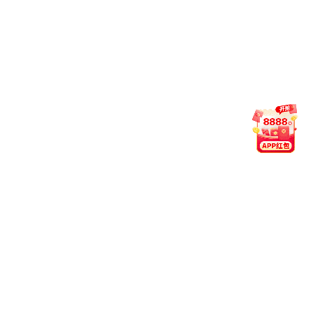
事注入了一剂强心针。从长远来看，它将增强全队成
员间的信任与默契，为今后的挑战打下坚实基础。在
经历过这样一场硬仗后，每个球员都将变得更加成
熟，不惧怕未来可能出现的不确定性。
同时，这也为年轻球员如巴尔韦德提供了宝贵经验，
他们将在这样的高压环境中锻炼心理素质，提高应变
能力。这些都有助于他们快速成长为更优秀、更成熟
的职业选手，为俱乐部长远发展贡献力量。
最后，此次胜利还吸引了全球媒体及球迷视线，再次
巩固了皇家马德里的国际影响力。随着俱乐部不断壮
大，将会吸引更多优秀人才加盟，从而形成良性循
环，使皇马会继续书写辉煌历史篇章。