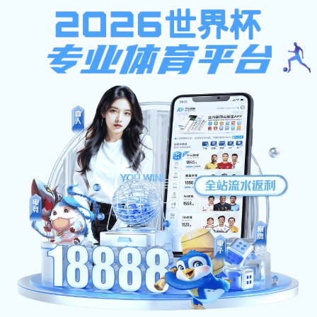
注册入口
mk中国官网
—— 比赛