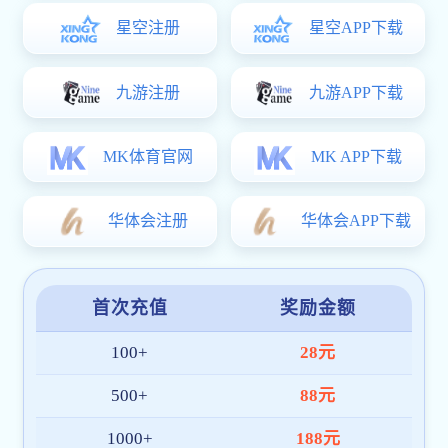
后者全面领先引发热议
在最近的篮球热潮中，美国媒体对弗拉格与卡梅隆·布
泽尔两位新秀球员的大一赛季表现进行了深入分析。
布泽尔作为备受瞩目的明星球员，其全面的能力和出
色的表现引发了广泛的讨论，尤其是在与弗拉格的比
较中。本文将从四个方面详细探讨美媒对这两位球员
表现的分析，包括技术能力、比赛影响力、适应能力
以及未来潜力等方面，试图揭示布泽尔为何在大一赛
季中优势明显，并探讨这一现象对他们未来职业生涯
可能产生的影响。
1、技术能力对比