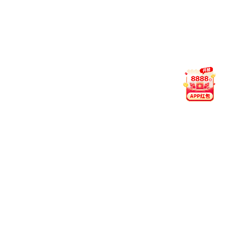
由于其卓越的大一表现，被认为将在未来几年内成为
NBA的新星。他广泛受到联盟内外人士关注，不少球
队已经开始密切关注他的动态，希望能够提前布局以
便获得这样的天才选手。
而对于弗拉格来说，则需要重新审视自己的职业规划
与发展方向。尽管当前处于劣势，但如果他能够及时
总结经验教训，通过持续努力来提升自己的综合素
质，那么未来依然存在翻盘机会。在这个变化迅速且
竞争激烈的体育圈里，每一个年轻球员都有可能逆
袭，实现自己梦想的重要契机。
因此，从长远角度看，两人的前景虽充满变数，却也
充满希望。如果他们能够保持目前的发展态势，将会
给自己带来更多机遇，也将为球队乃至整个联盟注入