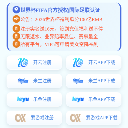
数据从这里开始
覆盖实时赛事、专业数据、高清视频，
mk中国官
网APP
与网页版为您提供便捷的体育服务。
APP下载
网页版入口
首页
/
体育报道
/ 正文
2026-05-31 17:20
66 次阅读
美媒分析弗拉格与卡梅隆布泽尔大一表现