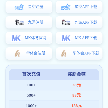
丢6球，马竞丢27球
在现代足球中，防守的艺术与战术愈发重要，而在欧
冠赛场上，防守的表现直接影响着球队的晋级之路。
本文将重点分析“防守之王”的话题，通过对欧冠四强
丢球数的比较，揭示阿森纳与马德里竞技在防守方面
存在的巨大差异。阿森纳在13场比赛中仅丢6球，而
马德里竞技则丢了27球，这一数据不仅展示了两队防
守能力的悬殊，也反映出不同战术理念下的结果。此
外，我们还将探讨这两支球队在人员配置、战术安排
以及心理素质等方面对防守表现产生的影响。通过这
些分析，希望能为读者提供一个全面而深入的视角，