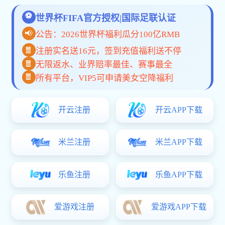
数据从这里开始
覆盖实时赛事、专业数据、高清视频，
mk中国官
网APP
与网页版为您提供便捷的体育服务。
APP下载
网页版入口
首页
/
体育报道
/ 正文
2026-06-13 01:00
37 次阅读
防守之王欧冠四强丢球数：阿森纳13战仅