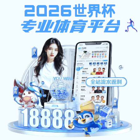
注册入口
mk中国官网
—— 比赛